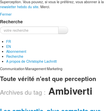
Superception. Vous pouvez, si vous le préférez, vous abonner à la
newsletter hebdo du site
. Merci.
Fermer
Recherche
Recherche :
FR
EN
Abonnement
Recherche
A propos de
Christophe Lachnitt
.
.
Communication
Management
Marketing
Toute vérité n'est que perception
Ambiverti
Archives du tag :
Les ambivertis, plus complets que