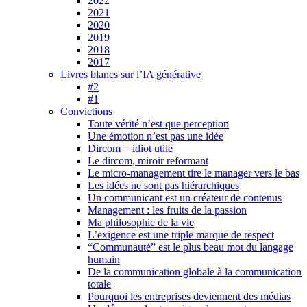
2022
2021
2020
2019
2018
2017
Livres blancs sur l’IA générative
#2
#1
Convictions
Toute vérité n’est que perception
Une émotion n’est pas une idée
Dircom = idiot utile
Le dircom, miroir reformant
Le micro-management tire le manager vers le bas
Les idées ne sont pas hiérarchiques
Un communicant est un créateur de contenus
Management : les fruits de la passion
Ma philosophie de la vie
L’exigence est une triple marque de respect
“Communauté” est le plus beau mot du langage
humain
De la communication globale à la communication
totale
Pourquoi les entreprises deviennent des médias