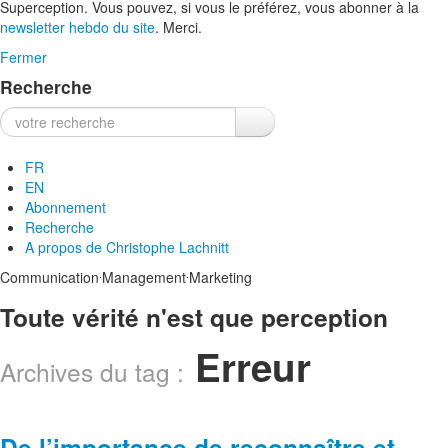
Superception. Vous pouvez, si vous le préférez, vous abonner à la
newsletter hebdo du site
. Merci.
Fermer
Recherche
Recherche :
FR
EN
Abonnement
Recherche
A propos de
Christophe Lachnitt
.
.
Communication
Management
Marketing
Toute vérité n'est que perception
Erreur
Archives du tag :
De l’importance de reconnaître et