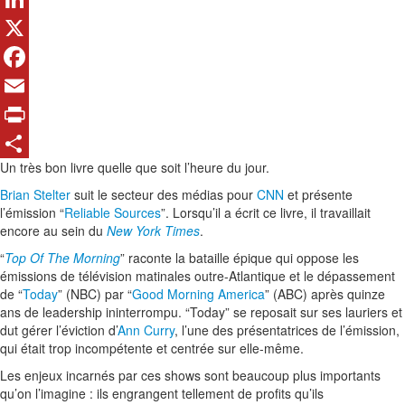
LinkedIn
X
Facebook
Email
Print
Un très bon livre quelle que soit l’heure du jour.
Share
Brian Stelter
suit le secteur des médias pour
CNN
et présente
l’émission “
Reliable Sources
”. Lorsqu’il a écrit ce livre, il travaillait
encore au sein du
New York Times
.
“
Top Of The Morning
” raconte la bataille épique qui oppose les
émissions de télévision matinales outre-Atlantique et le dépassement
de “
Today
” (NBC) par “
Good Morning America
” (ABC) après quinze
ans de leadership ininterrompu. “Today” se reposait sur ses lauriers et
dut gérer l’éviction d’
Ann Curry
, l’une des présentatrices de l’émission,
qui était trop incompétente et centrée sur elle-même.
Les enjeux incarnés par ces shows sont beaucoup plus importants
qu’on l’imagine : ils engrangent tellement de profits qu’ils