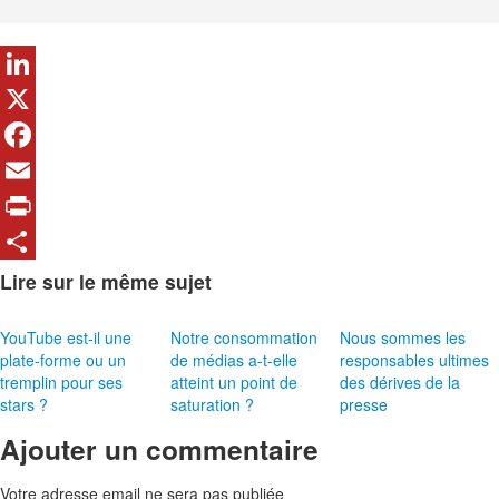
LinkedIn
X
Facebook
Email
Print
Share
Lire sur le même sujet
YouTube est-il une
Notre consommation
Nous sommes les
plate-forme ou un
de médias a-t-elle
responsables ultimes
tremplin pour ses
atteint un point de
des dérives de la
stars ?
saturation ?
presse
Ajouter un commentaire
Votre adresse email ne sera pas publiée