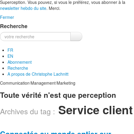
Superception. Vous pouvez, si vous le préférez, vous abonner à la
newsletter hebdo du site
. Merci.
Fermer
Recherche
Recherche :
FR
EN
Abonnement
Recherche
A propos de
Christophe Lachnitt
.
.
Communication
Management
Marketing
Toute vérité n'est que perception
Service client
Archives du tag :
Connectés au monde entier sur