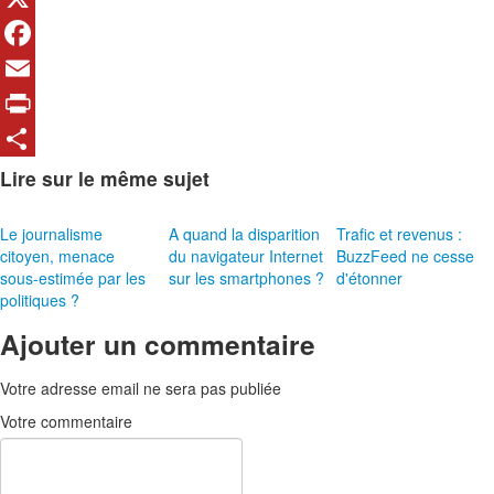
X
Facebook
Email
Print
Share
Lire sur le même sujet
Le journalisme
A quand la disparition
Trafic et revenus :
citoyen, menace
du navigateur Internet
BuzzFeed ne cesse
sous-estimée par les
sur les smartphones ?
d'étonner
politiques ?
Ajouter un commentaire
Votre adresse email ne sera pas publiée
Votre commentaire