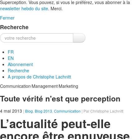
Superception. Vous pouvez, si vous le préférez, vous abonner à la
newsletter hebdo du site
. Merci.
Fermer
Recherche
Recherche :
FR
EN
Abonnement
Recherche
A propos de
Christophe Lachnitt
.
.
Communication
Management
Marketing
Toute vérité n'est que perception
4 mai 2013
|
Blog
,
Blog 2013
,
Communication
| Par Christophe Lachnitt
L’actualité peut-elle
encore être ennuyeuse