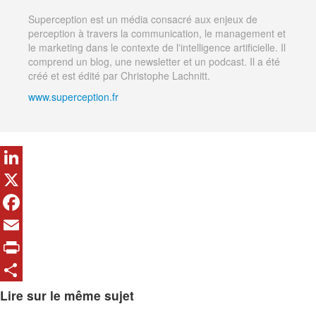
Superception est un média consacré aux enjeux de
perception à travers la communication, le management et
le marketing dans le contexte de l'intelligence artificielle. Il
comprend un blog, une newsletter et un podcast. Il a été
créé et est édité par Christophe Lachnitt.
www.superception.fr
LinkedIn
X
Facebook
Email
Print
Share
Lire sur le même sujet