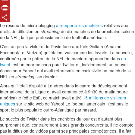
Email
Print
Le réseau de micro-blogging
a remporté les enchères
relatives aux
Share
droits de diffusion en
streaming
de dix matches de la prochaine saison
de la NFL, la ligue professionnelle de football américain.
C’est un peu la victoire de David face aux trois Goliath (Amazon,
1
Facebook
et Verizon) qui étaient vus comme les favoris. La nouvelle,
confirmée par le patron de la NFL de manière appropriée dans
un
tweet
, est un énorme coup pour Twitter et, incidemment, un nouvel
échec pour Yahoo! qui avait retransmis en exclusivité un match de la
NFL en
streaming
l’an dernier.
Alors qu’il était disputé à Londres dans le cadre du développement
international de la Ligue et avait commencé à 9h30 du matin heure
américaine (côte Est), ce match avait attiré
15 millions de visiteurs
uniques
sur le site web de Yahoo! Le football américain n’est pas le
sport le plus populaire outre-Atlantique par hasard.
Le succès de Twitter dans les enchères du jour est d’autant plus
surprenant que, contrairement à ses grands concurrents, il ne compte
pas la diffusion de vidéos parmi ses principales compétences. Il a fait