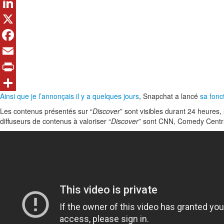
LinkedIn
X
Facebook
Email
Print
Ainsi que je l’annonçais il y a quelques jours
, Snapchat a lancé
sa fonct
Share
Les contenus présentés sur “
Discover
” sont visibles durant 24 heures
diffuseurs de contenus à valoriser “
Discover
” sont CNN, Comedy Centra