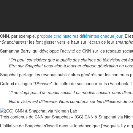
CNN, par exemple,
propose cinq histoires différentes chaque jour
. Ell
“
Snapchatters
” les font glisser vers le haut sur l’écran de leur
smartph
Samantha Barry, qui développe l’activité de CNN sur les réseaux soci
“
On peut considérer que le public des chaînes de télévision est â
Etre sur Snapchat nous aide à toucher chaque génération en nou
Snapchat partage les revenus publicitaires générés par les contenus 
Celle-ci distingue “
Discover
” de l’offre de ses concurrents (Facebook,
“
Il ne s’agit pas d’un média social. Les médias sociaux nous disen
Notre vision est différente. Nous comptons sur les diffuseurs de con
Trois contenus de CNN sur Snapchat – (CC) CNN & Snapchat via Nie
L’initiative de Snapchat s’inscrit dans la tendance que j’évoquais il y