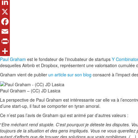
LinkedIn
X
Facebook
Email
Print
Paul Graham
est le fondateur de l’incubateur de startups
Y Combinato
Share
desquelles Airbnb et Dropbox, représentent une valorisation cumulée de
Graham vient de publier
un article sur son blog
consacré à l’impact des
Paul Graham – (CC) JD Lasica
La perspective de Paul Graham est intéressante car elle va à l’encontre
d’une start-up, il faut se comporter en tyran amoral.
Ce n’est pas l’avis de Graham qui est animé par d’autres valeurs :
“
Etre méchant rend stupide. C’est pourquoi je déteste les disputes. Vou
toujours de la situation et des gens impliqués. Vous ne vous querellez
autant d’efforts que de trouver des solutions aux vrais problèmes. (…)