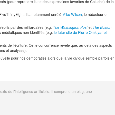
orisés (pour reprendre l’une des expressions favorites de Coluche) de la
e FiveThirtyEight. Il a notamment enrôlé
Mike Wilson
, le rédacteur en
repris par des milliardaires (e.g.
The Washington Post
et
The Boston
ts médiatiques non identifiés (e.g.
le futur site de Pierre Omidyar et
lents de l’écriture. Cette concurrence révèle que, au-delà des aspects
ons et analyses).
velle pour nos démocraties alors que la vie civique semble parfois en
 de l'intelligence artificielle. Il comprend un blog, une