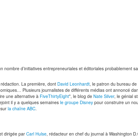
’un nombre d’initiatives entrepreneuriales et éditoriales probablement 
a rédaction. La première, dont
David Leonhardt
, le patron du bureau de 
omiques… Plusieurs journalistes de différents médias ont annoncé dan
ire une alternative à
FiveThirtyEight
*, le blog de
Nate Silver
, le génial s
rejoint il y a quelques semaines
le groupe Disney
pour construire un nou
 sur
la chaîne ABC
.
et dirigée par
Carl Hulse
, rédacteur en chef du journal à Washington D.C