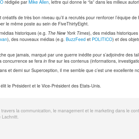
CO
rédigée par
Mike Allen
, lettre qui donne le “la” dans les milieux aut
t créatifs de très bon niveau qu’il a recrutés pour renforcer l’équipe d
per le même poste au sein de FiveThirtyEight.
médias historiques (e.g.
The New York Times
), des médias historiques 
ivan
), des nouveaux médias (e.g.
BuzzFeed
et
POLITICO
) et des obje
riche que jamais, marqué par une guerre inédite pour s’adjoindre des ta
 la concurrence se fera
in fine
sur les contenus (informations, investigati
s et demi sur Superception, il me semble que c’est une excellente nou
t le Président et le Vice-Président des Etats-Unis.
avers la communication, le management et le marketing dans le contexte
 Lachnitt.