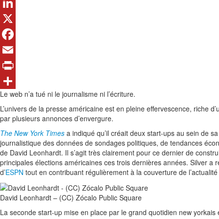
LinkedIn
X
Facebook
Email
Print
Le web n’a tué ni le journalisme ni l’écriture.
Share
L’univers de la presse américaine est en pleine effervescence, riche d
par plusieurs annonces d’envergure.
The New York Times
a indiqué qu’il créait deux start-ups au sein de s
journalistique des données de sondages politiques, de tendances écon
de David Leonhardt. Il s’agit très clairement pour ce dernier de constru
principales élections américaines ces trois dernières années. Silver a 
d’
ESPN
tout en contribuant régulièrement à la couverture de l’actualité
David Leonhardt – (CC) Zócalo Public Square
La seconde start-up mise en place par le grand quotidien new yorkais 